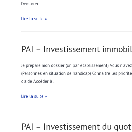
Démarrer …
PAI
Lire la suite »
–
Investissement
immobilier
PAI – Investissement immobil
PA
Je prépare mon dossier (un par établissement) Vous n’avez
(Personnes en situation de handicap) Connaitre les priori
d’aide Accéder à …
PAI
Lire la suite »
–
Investissement
immobilier
PAI – Investissement du quot
PH