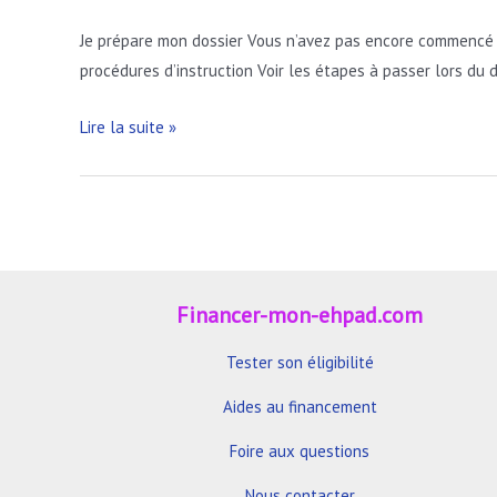
Je prépare mon dossier Vous n’avez pas encore commencé à 
procédures d’instruction Voir les étapes à passer lors du
PAI
Lire la suite »
–
Investissement
du
quotidien
Financer-mon-ehpad.com
Tester son éligibilité
Aides au financement
Foire aux questions
Nous contacter