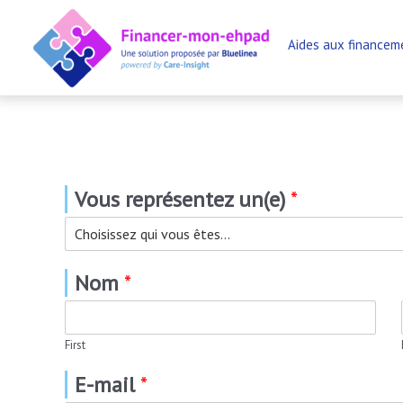
Aller
au
Aides aux financem
contenu
Vous représentez un(e)
*
Nom
*
First
E-mail
*