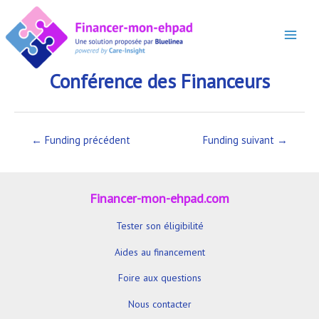
Aller
au
contenu
Main
Menu
Conférence des Financeurs
Navigation
←
Funding précédent
Funding suivant
→
de
l’article
Financer-mon-ehpad.com
Tester son éligibilité
Aides au financement
Foire aux questions
Nous contacter